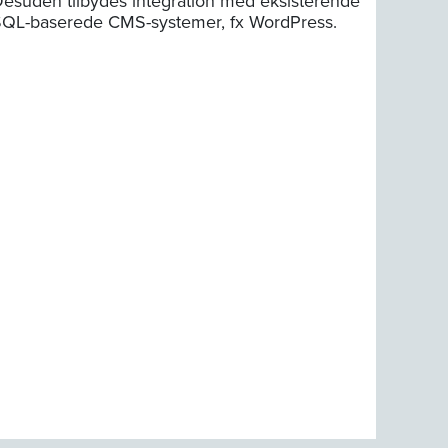
esuden tilbydes integration med eksisterende
QL-baserede CMS-systemer, fx WordPress.