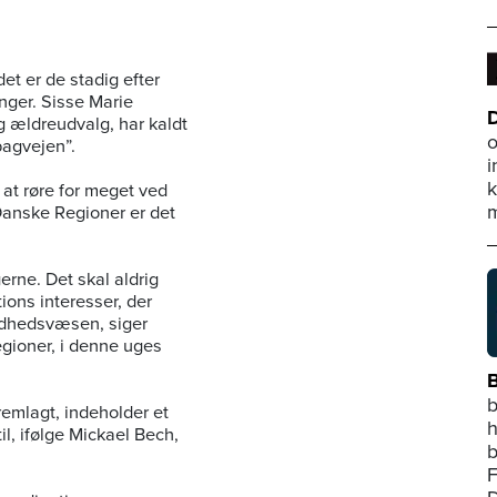
et er de stadig efter
ger. Sisse Marie
D
g ældreudvalg, har kaldt
o
bagvejen”.
i
k
 at røre for meget ved
m
nske Regioner er det
erne. Det skal aldrig
ons interesser, der
undhedsvæsen, siger
gioner, i denne uges
B
b
remlagt, indeholder et
h
il, ifølge Mickael Bech,
b
F