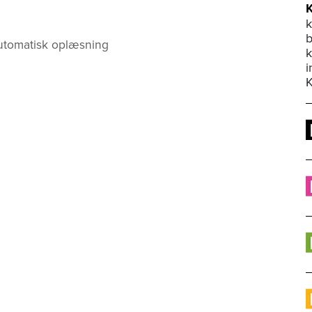
k
b
utomatisk oplæsning
i