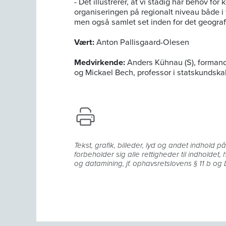
- Det illustrerer, at vi stadig har behov for
organiseringen på regionalt niveau både i
men også samlet set inden for det geograf
Vært:
Anton Pallisgaard-Olesen
Medvirkende:
Anders Kühnau (S), formand
og Mickael Bech, professor i statskundsk
Tekst, grafik, billeder, lyd og andet indhold 
forbeholder sig alle rettigheder til indholdet,
og datamining, jf. ophavsretslovens § 11 b og D