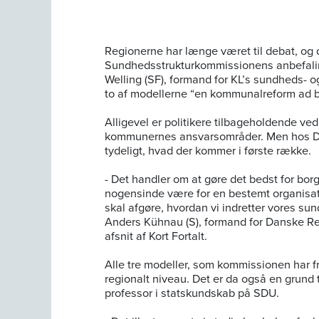
Regionerne har længe været til debat, og d
Sundhedsstrukturkommissionens anbefalin
Welling (SF), formand for KL’s sundheds- o
to af modellerne “en kommunalreform ad 
Alligevel er politikere tilbageholdende ved
kommunernes ansvarsområder. Men hos Da
tydeligt, hvad der kommer i første række.
- Det handler om at gøre det bedst for borg
nogensinde være for en bestemt organisati
skal afgøre, hvordan vi indretter vores s
Anders Kühnau (S), formand for Danske Re
afsnit af Kort Fortalt.
Alle tre modeller, som kommissionen har f
regionalt niveau. Det er da også en grund t
professor i statskundskab på SDU.