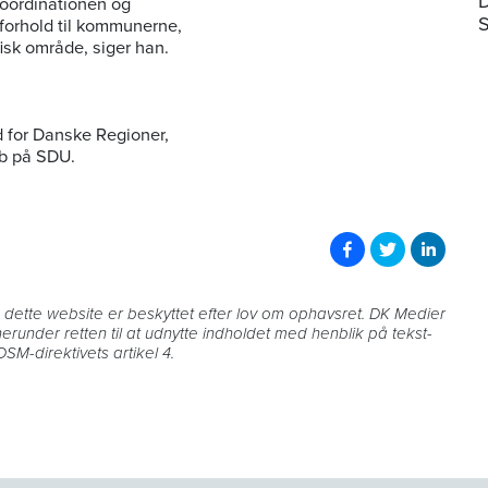
D
 koordinationen og
S
 forhold til kommunerne,
isk område, siger han.
 for Danske Regioner,
ab på SDU.
på dette website er beskyttet efter lov om ophavsret. DK Medier
 herunder retten til at udnytte indholdet med henblik på tekst-
SM-direktivets artikel 4.