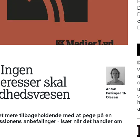
H
D
D
o
D
 Ingen
v
a
teresser skal
o
u
undhedsvæsen
Anton
Pallisgaard-
s
Olesen
h
a
ret mere tilbageholdende med at pege på en
sionens anbefalinger - især når det handler om