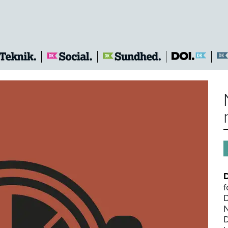
f
D
N
D