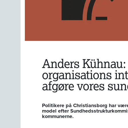
Anders Kühnau:
organisations in
afgøre vores s
Politikere på Christiansborg har væ
model efter Sundhedsstrukturkommis
kommunerne.