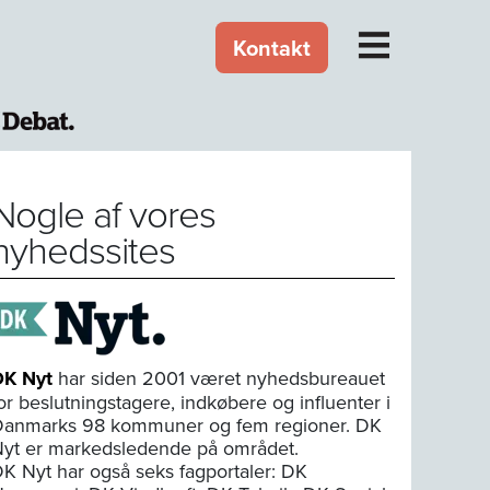
Kontakt
Nogle af vores
nyhedssites
DK Nyt
har siden 2001 været nyhedsbureauet
or beslutningstagere, indkøbere og influenter i
anmarks 98 kommuner og fem regioner. DK
yt er markedsledende på området.
K Nyt har også seks fagportaler: DK