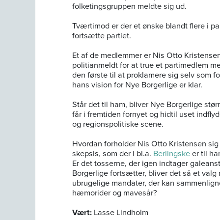
folketingsgruppen meldte sig ud.
Tværtimod er der et ønske blandt flere i p
fortsætte partiet.
Et af de medlemmer er Nis Otto Kristensen,
politianmeldt for at true et partimedlem 
den første til at proklamere sig selv som 
hans vision for Nye Borgerlige er klar.
Står det til ham, bliver Nye Borgerlige st
får i fremtiden fornyet og hidtil uset indf
og regionspolitiske scene.
Hvordan forholder Nis Otto Kristensen sig i
skepsis, som der i bl.a.
Berlingske
er til ha
Er det tosserne, der igen indtager galeans
Borgerlige fortsætter, bliver det så et va
ubrugelige mandater, der kan sammenlign
hæmorider og mavesår?
Vært:
Lasse Lindholm