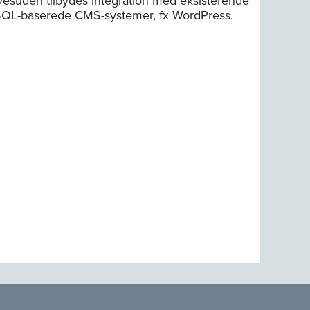
esuden tilbydes integration med eksisterende
QL-baserede CMS-systemer, fx WordPress.