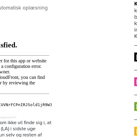
utomatisk oplæsning
k
b
i
 regionerne?
 ikke vil finde sig i, at
(LA) i sidste uge
un selv og resten af