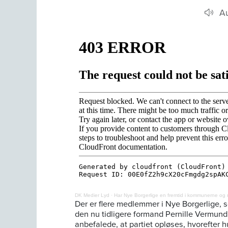
A
DK Medier Lyd
·
Har Nye Borgerlige en fremtid i kommunerne og
Der er flere medlemmer i Nye Borgerlige, som
den nu tidligere formand Pernille Vermund 
anbefalede, at partiet opløses, hvorefter h