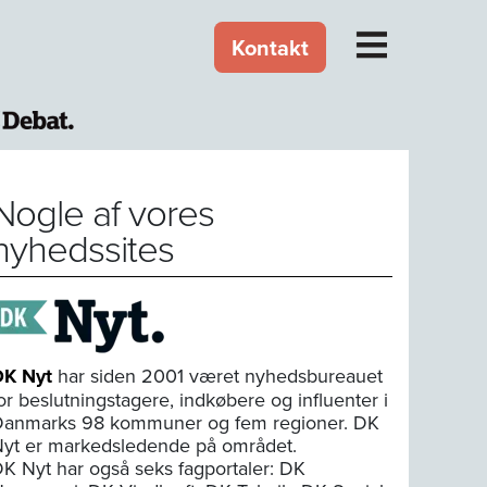
Kontakt
Nogle af vores
nyhedssites
DK Nyt
har siden 2001 været nyhedsbureauet
or beslutningstagere, indkøbere og influenter i
anmarks 98 kommuner og fem regioner. DK
yt er markedsledende på området.
K Nyt har også seks fagportaler: DK