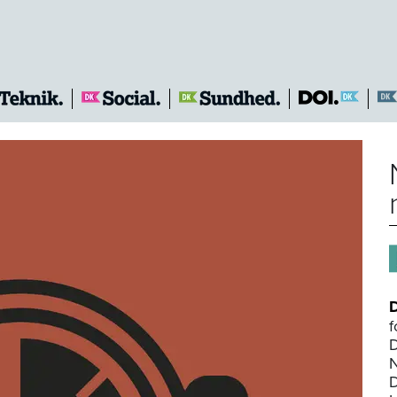
f
D
N
D