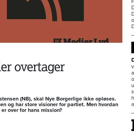
H
D
D
o
D
der overtager
v
a
o
u
s
h
istensen (NB), skal Nye Borgerlige ikke opløses.
a
en og har store visioner for partiet. Men hvordan
r er over for hans mission?