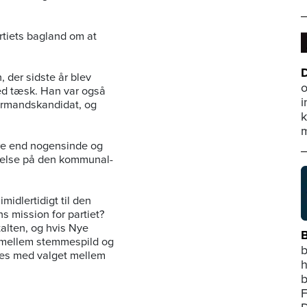
artiets bagland om at
D
 der sidste år blev
o
med tæsk. Han var også
i
formandskandidat, og
k
m
ørre end nogensinde og
lydelse på den kommunal-
midlertidigt til den
ns mission for partiet?
talten, og hvis Nye
B
lg mellem stemmespild og
b
es med valget mellem
h
b
F