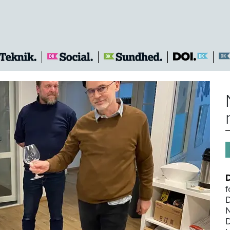
f
D
N
D