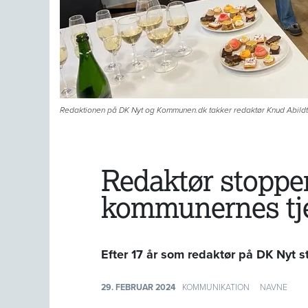
Redaktionen på DK Nyt og Kommunen.dk takker redaktør Knud Abildtru
Redaktør stopper 
kommunernes tj
Efter 17 år som redaktør på DK Nyt s
29. FEBRUAR 2024
KOMMUNIKATION
NAVNE