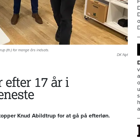
H
D
D
o
p (th.) for mange års indsats.
DK Nyt
D
v
a
efter 17 år i
o
u
eneste
s
h
a
topper Knud Abildtrup for at gå på efterløn.