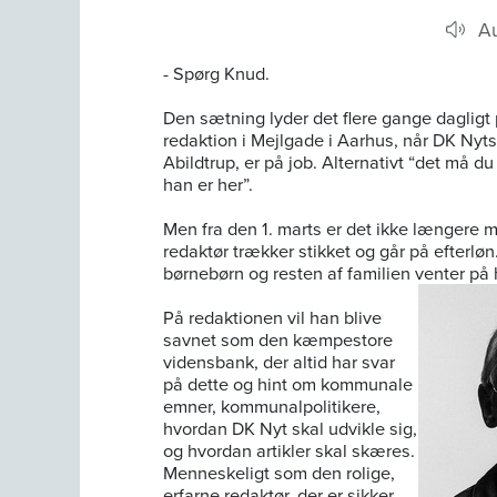
A
- Spørg Knud.
Den sætning lyder det flere gange daglig
redaktion i Mejlgade i Aarhus, når DK Nyts
Abildtrup, er på job. Alternativt “det må 
han er her”.
Men fra den 1. marts er det ikke længere mu
redaktør trækker stikket og går på efterlø
børnebørn og resten af familien venter p
På redaktionen vil han blive
savnet som den kæmpestore
vidensbank, der altid har svar
på dette og hint om kommunale
emner, kommunalpolitikere,
hvordan DK Nyt skal udvikle sig,
og hvordan artikler skal skæres.
Menneskeligt som den rolige,
erfarne redaktør, der er sikker