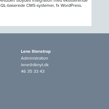
esuden tilbydes integration med eksisterende
QL-baserede CMS-systemer, fx WordPress.
Lene Stenstrop
Administration
lene@dknyt.dk
46 35 33 43