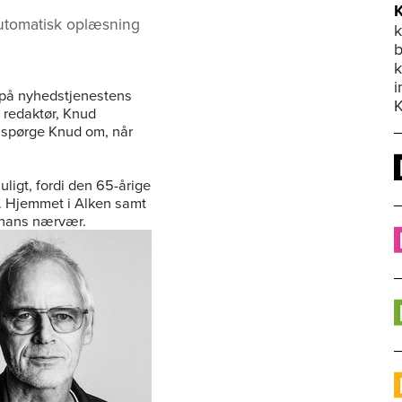
utomatisk oplæsning
k
b
i
t på nyhedstjenestens
 redaktør, Knud
du spørge Knud om, når
ligt, fordi den 65-årige
n. Hjemmet i Alken samt
å hans nærvær.