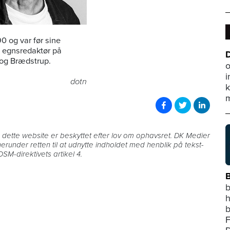
0 og var før sine
g egnsredaktør på
D
 og Brædstrup.
o
i
dotn
k
m
på dette website er beskyttet efter lov om ophavsret. DK Medier
 herunder retten til at udnytte indholdet med henblik på tekst-
SM-direktivets artikel 4.
B
b
h
b
F