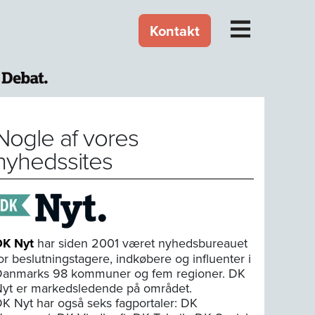
Kontakt
Nogle af vores
nyhedssites
DK Nyt
har siden 2001 været nyhedsbureauet
or beslutningstagere, indkøbere og influenter i
anmarks 98 kommuner og fem regioner. DK
yt er markedsledende på området.
K Nyt har også seks fagportaler: DK